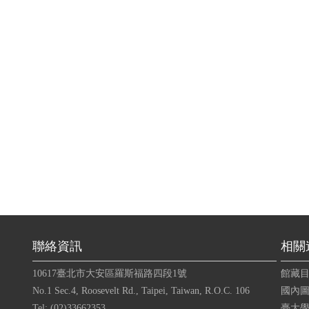
聯絡資訊
相關
10617臺北市大安區羅斯福路四段1號
館藏
No.1 Sec.4, Roosevelt Rd., Taipei, Taiwan, R.O.C. 106
國內圖
Tel: (02)33662353
臺大學術